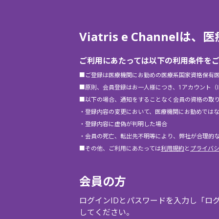
Viatris e Chann
ご利用にあたっては以下の利用条件を
■ご登録は医療機関にお勤めの医療系国家資格保有
■原則、会員登録はお一人様につき、1アカウント（
■以下の場合、通知をすることなく会員の資格の取
・登録内容の変更において、医療機関にお勤めでは
・登録内容に虚偽が判明した場合
・会員の死亡、転出先不明等により、弊社が合理的
■その他、ご利用にあたっては
利用規約
と
プライバ
会員の方
ログインIDとパスワードを入力し「ロ
してください。