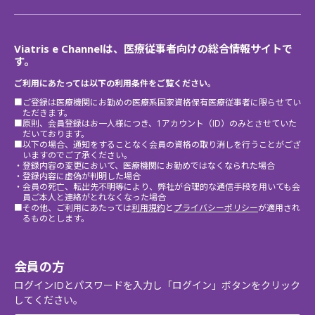
Viatris e Channelは、医療従事者向けの総合情報サイトで
す。
ご利用にあたっては以下の利用条件をご覧ください。
■ご登録は医療機関にお勤めの医療系国家資格保有医療従事者に限らせてい
ただきます。
■原則、会員登録はお一人様につき、1アカウント（ID）のみとさせていた
だいております。
■以下の場合、通知をすることなく会員の資格の取り消しを行うことがござ
いますのでご了承ください。
・登録内容の変更において、医療機関にお勤めではなくなられた場合
・登録内容に虚偽が判明した場合
・会員の死亡、転出先不明等により、弊社が合理的な通信手段を用いても会
員ご本人と連絡がとれなくなった場合
■その他、ご利用にあたっては
利用規約
と
プライバシーポリシー
が適用され
るものとします。
会員の方
ログインIDとパスワードを入力し「ログイン」ボタンをクリック
してください。