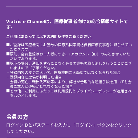
Viatris e Channelは、医療従事者向けの総合情報サイトで
す。
ご利用にあたっては以下の利用条件をご覧ください。
■ご登録は医療機関にお勤めの医療系国家資格保有医療従事者に限らせてい
ただきます。
■原則、会員登録はお一人様につき、1アカウント（ID）のみとさせていた
だいております。
■以下の場合、通知をすることなく会員の資格の取り消しを行うことがござ
いますのでご了承ください。
・登録内容の変更において、医療機関にお勤めではなくなられた場合
・登録内容に虚偽が判明した場合
・会員の死亡、転出先不明等により、弊社が合理的な通信手段を用いても会
員ご本人と連絡がとれなくなった場合
■その他、ご利用にあたっては
利用規約
と
プライバシーポリシー
が適用され
るものとします。
会員の方
ログインIDとパスワードを入力し「ログイン」ボタンをクリック
してください。