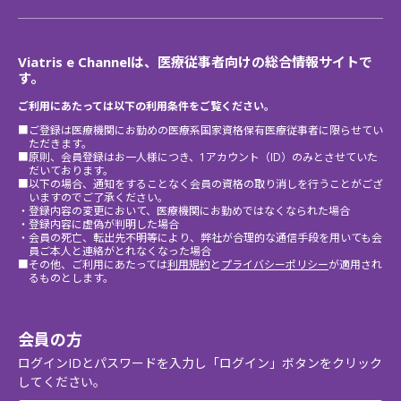
Viatris e Channelは、医療従事者向けの総合情報サイトで
す。
ご利用にあたっては以下の利用条件をご覧ください。
■ご登録は医療機関にお勤めの医療系国家資格保有医療従事者に限らせてい
ただきます。
■原則、会員登録はお一人様につき、1アカウント（ID）のみとさせていた
だいております。
■以下の場合、通知をすることなく会員の資格の取り消しを行うことがござ
いますのでご了承ください。
・登録内容の変更において、医療機関にお勤めではなくなられた場合
・登録内容に虚偽が判明した場合
・会員の死亡、転出先不明等により、弊社が合理的な通信手段を用いても会
員ご本人と連絡がとれなくなった場合
■その他、ご利用にあたっては
利用規約
と
プライバシーポリシー
が適用され
るものとします。
会員の方
ログインIDとパスワードを入力し「ログイン」ボタンをクリック
してください。