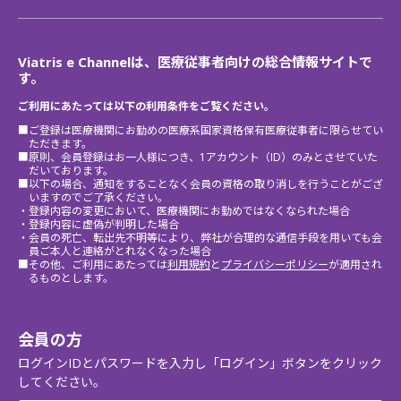
Viatris e Channelは、医療従事者向けの総合情報サイトで
す。
ご利用にあたっては以下の利用条件をご覧ください。
■ご登録は医療機関にお勤めの医療系国家資格保有医療従事者に限らせてい
ただきます。
■原則、会員登録はお一人様につき、1アカウント（ID）のみとさせていた
だいております。
■以下の場合、通知をすることなく会員の資格の取り消しを行うことがござ
いますのでご了承ください。
・登録内容の変更において、医療機関にお勤めではなくなられた場合
・登録内容に虚偽が判明した場合
・会員の死亡、転出先不明等により、弊社が合理的な通信手段を用いても会
員ご本人と連絡がとれなくなった場合
■その他、ご利用にあたっては
利用規約
と
プライバシーポリシー
が適用され
るものとします。
会員の方
ログインIDとパスワードを入力し「ログイン」ボタンをクリック
してください。