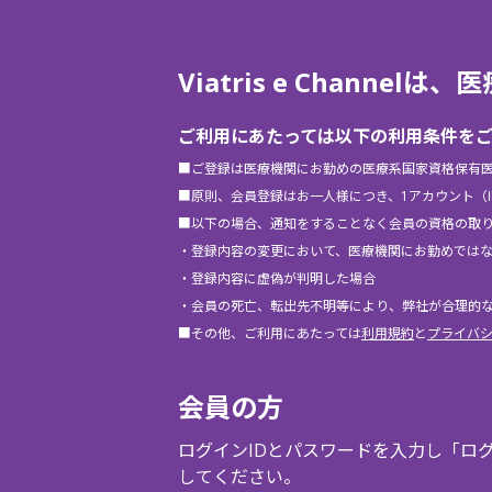
Viatris e Chann
ご利用にあたっては以下の利用条件を
■ご登録は医療機関にお勤めの医療系国家資格保有
■原則、会員登録はお一人様につき、1アカウント（
■以下の場合、通知をすることなく会員の資格の取
・登録内容の変更において、医療機関にお勤めでは
・登録内容に虚偽が判明した場合
・会員の死亡、転出先不明等により、弊社が合理的
■その他、ご利用にあたっては
利用規約
と
プライバ
会員の方
ログインIDとパスワードを入力し「ロ
してください。