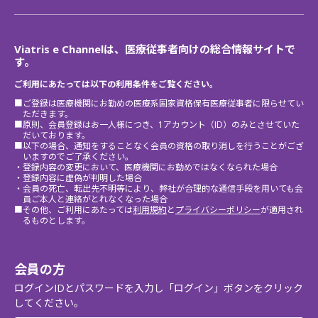
Viatris e Channelは、医療従事者向けの総合情報サイトで
す。
ご利用にあたっては以下の利用条件をご覧ください。
■ご登録は医療機関にお勤めの医療系国家資格保有医療従事者に限らせてい
ただきます。
■原則、会員登録はお一人様につき、1アカウント（ID）のみとさせていた
だいております。
■以下の場合、通知をすることなく会員の資格の取り消しを行うことがござ
いますのでご了承ください。
・登録内容の変更において、医療機関にお勤めではなくなられた場合
・登録内容に虚偽が判明した場合
・会員の死亡、転出先不明等により、弊社が合理的な通信手段を用いても会
員ご本人と連絡がとれなくなった場合
■その他、ご利用にあたっては
利用規約
と
プライバシーポリシー
が適用され
るものとします。
会員の方
ログインIDとパスワードを入力し「ログイン」ボタンをクリック
してください。