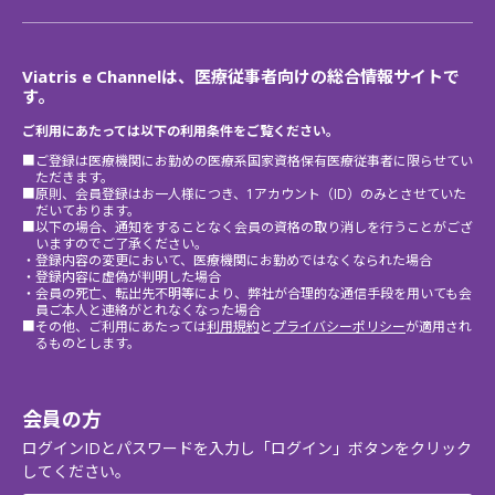
Viatris e Channelは、医療従事者向けの総合情報サイトで
す。
ご利用にあたっては以下の利用条件をご覧ください。
■ご登録は医療機関にお勤めの医療系国家資格保有医療従事者に限らせてい
ただきます。
■原則、会員登録はお一人様につき、1アカウント（ID）のみとさせていた
だいております。
■以下の場合、通知をすることなく会員の資格の取り消しを行うことがござ
いますのでご了承ください。
・登録内容の変更において、医療機関にお勤めではなくなられた場合
・登録内容に虚偽が判明した場合
・会員の死亡、転出先不明等により、弊社が合理的な通信手段を用いても会
員ご本人と連絡がとれなくなった場合
■その他、ご利用にあたっては
利用規約
と
プライバシーポリシー
が適用され
るものとします。
会員の方
ログインIDとパスワードを入力し「ログイン」ボタンをクリック
してください。