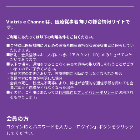
Viatris e Channelは、医療従事者向けの総合情報サイトで
す。
ご利用にあたっては以下の利用条件をご覧ください。
■ご登録は医療機関にお勤めの医療系国家資格保有医療従事者に限らせてい
ただきます。
■原則、会員登録はお一人様につき、1アカウント（ID）のみとさせていた
だいております。
■以下の場合、通知をすることなく会員の資格の取り消しを行うことがござ
いますのでご了承ください。
・登録内容の変更において、医療機関にお勤めではなくなられた場合
・登録内容に虚偽が判明した場合
・会員の死亡、転出先不明等により、弊社が合理的な通信手段を用いても会
員ご本人と連絡がとれなくなった場合
■その他、ご利用にあたっては
利用規約
と
プライバシーポリシー
が適用され
るものとします。
会員の方
ログインIDとパスワードを入力し「ログイン」ボタンをクリック
してください。