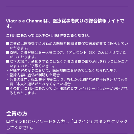
Viatris e Channelは、医療従事者向けの総合情報サイトで
す。
ご利用にあたっては以下の利用条件をご覧ください。
■ご登録は医療機関にお勤めの医療系国家資格保有医療従事者に限らせてい
ただきます。
■原則、会員登録はお一人様につき、1アカウント（ID）のみとさせていた
だいております。
■以下の場合、通知をすることなく会員の資格の取り消しを行うことがござ
いますのでご了承ください。
・登録内容の変更において、医療機関にお勤めではなくなられた場合
・登録内容に虚偽が判明した場合
・会員の死亡、転出先不明等により、弊社が合理的な通信手段を用いても会
員ご本人と連絡がとれなくなった場合
■その他、ご利用にあたっては
利用規約
と
プライバシーポリシー
が適用され
るものとします。
会員の方
ログインIDとパスワードを入力し「ログイン」ボタンをクリック
してください。