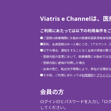
Viatris e Chann
ご利用にあたっては以下の利用条件を
■ご登録は医療機関にお勤めの医療系国家資格保有
■原則、会員登録はお一人様につき、1アカウント（
■以下の場合、通知をすることなく会員の資格の取
・登録内容の変更において、医療機関にお勤めでは
・登録内容に虚偽が判明した場合
・会員の死亡、転出先不明等により、弊社が合理的
■その他、ご利用にあたっては
利用規約
と
プライバ
会員の方
ログインIDとパスワードを入力し「ロ
してください。