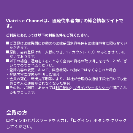
Viatris e Channelは、医療従事者向けの総合情報サイトで
す。
ご利用にあたっては以下の利用条件をご覧ください。
■ご登録は医療機関にお勤めの医療系国家資格保有医療従事者に限らせてい
ただきます。
■原則、会員登録はお一人様につき、1アカウント（ID）のみとさせていた
だいております。
■以下の場合、通知をすることなく会員の資格の取り消しを行うことがござ
いますのでご了承ください。
・登録内容の変更において、医療機関にお勤めではなくなられた場合
・登録内容に虚偽が判明した場合
・会員の死亡、転出先不明等により、弊社が合理的な通信手段を用いても会
員ご本人と連絡がとれなくなった場合
■その他、ご利用にあたっては
利用規約
と
プライバシーポリシー
が適用され
るものとします。
会員の方
ログインIDとパスワードを入力し「ログイン」ボタンをクリック
してください。