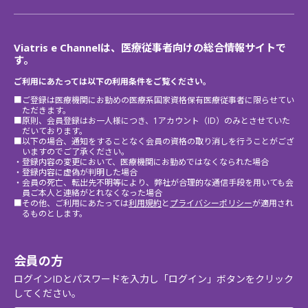
Viatris e Channelは、医療従事者向けの総合情報サイトで
す。
ご利用にあたっては以下の利用条件をご覧ください。
■ご登録は医療機関にお勤めの医療系国家資格保有医療従事者に限らせてい
ただきます。
■原則、会員登録はお一人様につき、1アカウント（ID）のみとさせていた
だいております。
■以下の場合、通知をすることなく会員の資格の取り消しを行うことがござ
いますのでご了承ください。
・登録内容の変更において、医療機関にお勤めではなくなられた場合
・登録内容に虚偽が判明した場合
・会員の死亡、転出先不明等により、弊社が合理的な通信手段を用いても会
員ご本人と連絡がとれなくなった場合
■その他、ご利用にあたっては
利用規約
と
プライバシーポリシー
が適用され
るものとします。
会員の方
ログインIDとパスワードを入力し「ログイン」ボタンをクリック
してください。