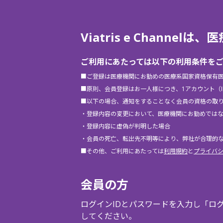
Viatris e Chann
ご利用にあたっては以下の利用条件を
■ご登録は医療機関にお勤めの医療系国家資格保有
■原則、会員登録はお一人様につき、1アカウント（
■以下の場合、通知をすることなく会員の資格の取
・登録内容の変更において、医療機関にお勤めでは
・登録内容に虚偽が判明した場合
・会員の死亡、転出先不明等により、弊社が合理的
■その他、ご利用にあたっては
利用規約
と
プライバ
会員の方
ログインIDとパスワードを入力し「ロ
してください。