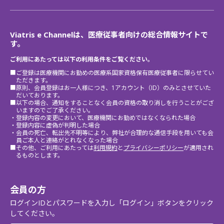
Viatris e Channelは、医療従事者向けの総合情報サイトで
す。
ご利用にあたっては以下の利用条件をご覧ください。
■ご登録は医療機関にお勤めの医療系国家資格保有医療従事者に限らせてい
ただきます。
■原則、会員登録はお一人様につき、1アカウント（ID）のみとさせていた
だいております。
■以下の場合、通知をすることなく会員の資格の取り消しを行うことがござ
いますのでご了承ください。
・登録内容の変更において、医療機関にお勤めではなくなられた場合
・登録内容に虚偽が判明した場合
・会員の死亡、転出先不明等により、弊社が合理的な通信手段を用いても会
員ご本人と連絡がとれなくなった場合
■その他、ご利用にあたっては
利用規約
と
プライバシーポリシー
が適用され
るものとします。
会員の方
ログインIDとパスワードを入力し「ログイン」ボタンをクリック
してください。