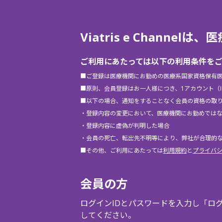
Viatris e Chann
ご利用にあたっては以下の利用条件を
■ご登録は医療機関にお勤めの医療系国家資格保有
■原則、会員登録はお一人様につき、1アカウント（
■以下の場合、通知をすることなく会員の資格の取
・登録内容の変更において、医療機関にお勤めでは
・登録内容に虚偽が判明した場合
・会員の死亡、転出先不明等により、弊社が合理的
■その他、ご利用にあたっては
利用規約
と
プライバ
会員の方
ログインIDとパスワードを入力し「ロ
してください。